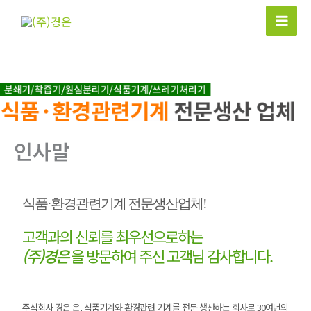
콘
텐
Mai
츠
Men
로
건
너
뛰
기
인사말
식품·환경관련기계 전문생산업체!
고객과의 신뢰를 최우선으로하는
(주)경은
을 방문하여 주신 고객님 감사합니다.
주식회사 경은 은, 식품기계와 환경관련 기계를 전문 생산하는 회사로 30여년의