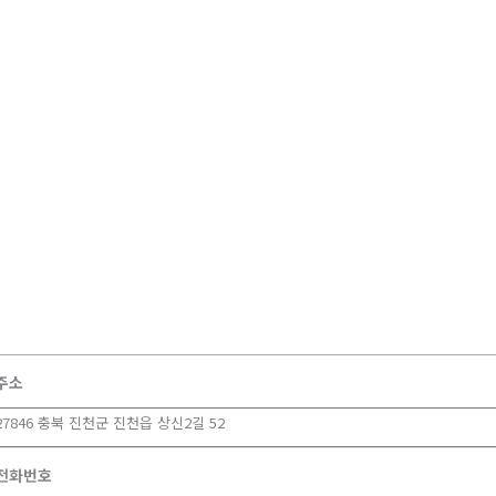
주소
27846 충북 진천군 진천읍 상신2길 52
전화번호