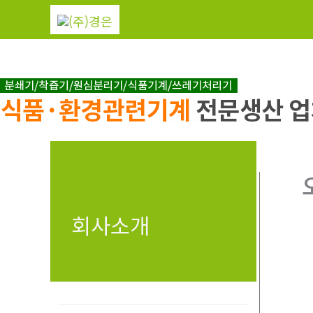
콘
텐
츠
로
건
너
뛰
기
회사소개