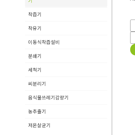
기
착즙기
착유기
이동식착즙설비
분쇄기
세척기
씨분리기
음식물쓰레기감량기
농추출기
저온살균기