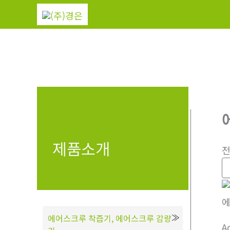
콘
텐
츠
로
건
너
뛰
기
제품소개
전
에
에어스크루 착즙기, 에어스크루 감량
A