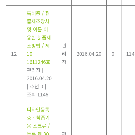
특허증 / 칡
즙제조장치
및 이를 이
용한 칡즙제
조방법 / 제
관
12
10-
리
2016.04.20
0
114
1611246호
자
관리자
|
2016.04.20
|
추천 0
|
조회 1146
디자인등록
증 - 착즙기
용 스크류 /
등록 제 30-
관