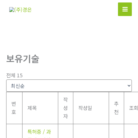
콘
텐
Mai
츠
Men
로
건
너
뛰
보유기술
기
전체 15
작
번
추
제목
성
작성일
조
호
천
자
특허증 / 과