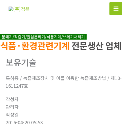
콘
텐
Mai
츠
Men
로
건
너
뛰
기
보유기술
특허증 / 녹즙제조장치 및 이를 이용한 녹즙제조방법 / 제10-
1611247호
작성자
관리자
작성일
2016-04-20 05:53