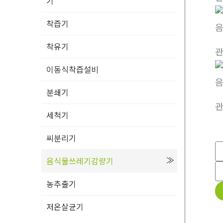
기
착즙기
음
착유기
이동식착즙설비
음
분쇄기
세척기
씨분리기
음식물쓰레기감량기
농추출기
저온살균기