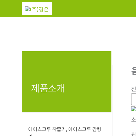
콘
텐
츠
로
건
너
뛰
기
제품소개
전
소
에어스크루 착즙기, 에어스크루 감량